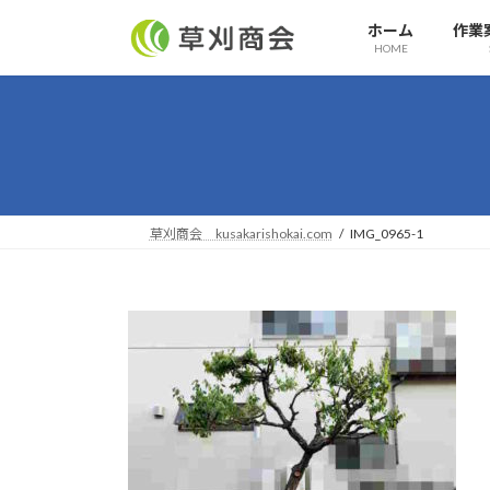
コ
ナ
ホーム
作業
ン
ビ
HOME
テ
ゲ
ン
ー
ツ
シ
へ
ョ
ス
ン
キ
に
ッ
移
草刈商会 kusakarishokai.com
IMG_0965-1
プ
動