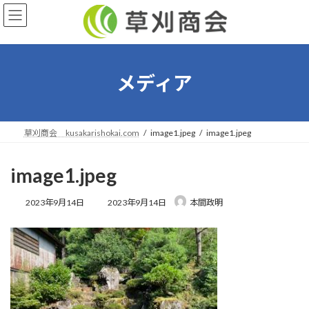
コ
ナ
ン
ビ
テ
ゲ
ン
ー
ツ
シ
へ
ョ
メディア
ス
ン
キ
に
ッ
移
プ
動
草刈商会 kusakarishokai.com
image1.jpeg
image1.jpeg
image1.jpeg
最
2023年9月14日
2023年9月14日
本間政明
終
更
新
日
時
: